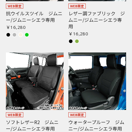
WEB限定
WEB限定
抗ウイルスツイル ジムニ
レザー調ファブリック ジ
ー/ジムニーシエラ専用
ムニー/ジムニーシエラ専
用
￥16,280
￥16,280
WEB限定
WEB限定
ソフトレザーR2 ジムニ
ウォータープルーフ ジム
お買い物を続ける
カートへ進む
ー/ジムニーシエラ専用
ニー/ジムニーシエラ専用