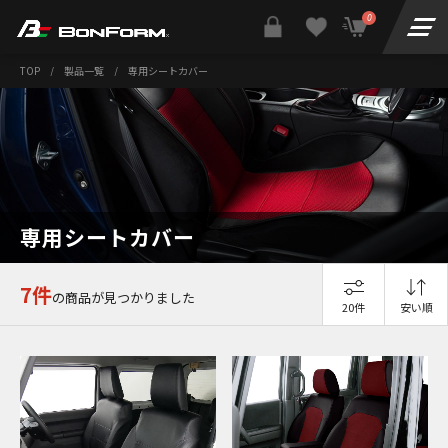
0
TOP
/
製品一覧
/
専用シートカバー
専用シートカバー
7件
の商品が見つかりました
20件
安い順