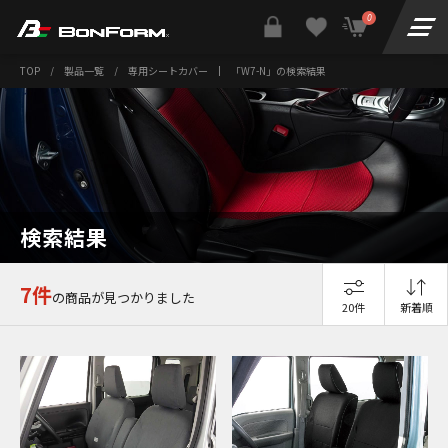
0
TOP
/
製品一覧
/
専用シートカバー
|
「W7-N」の検索結果
検索結果
7件
の商品が見つかりました
20件
新着順