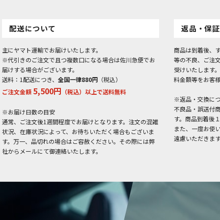
配送について
返品・保証
主にヤマト運輸でお届けいたします。
商品は到着後、
※代引きのご注文で且つ複数口になる場合は佐川急便でお
等の不良、ご注
届けする場合がございます。
受けいたします
送料：1配送につき、
全国一律880円
（税込）
料金額等をお客
5,500円
ご注文金額
（税込）以上で送料無料
※返品・交換に
不良品・誤送付
※お届け日数の目安
す。商品到着後
通常、ご注文後1週間程度でお届けとなります。注文の混雑
また、一度お使
状況、在庫状況によって、お待ちいただく場合もございま
遠慮いただきま
す。万一、品切れの場合はご容赦ください。その際には弊
社からメールにて御連絡いたします。