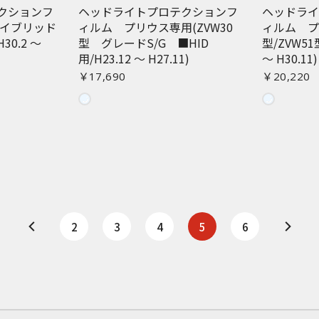
クションフ
ヘッドライトプロテクションフ
ヘッドラ
ハイブリッド
ィルム プリウス専用(ZVW30
ィルム プ
30.2 〜
型 グレードS/G ■HID
型/ZVW51
用/H23.12 〜 H27.11)
〜 H30.11)
￥17,690
￥20,220
2
3
4
5
6