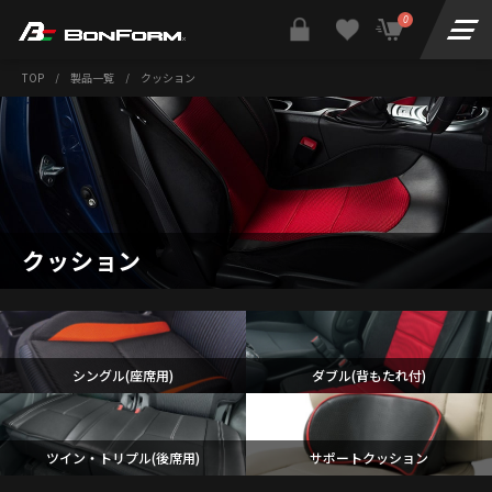
0
TOP
/
製品一覧
/
クッション
クッション
シングル(座席用)
ダブル(背もたれ付)
ツイン・トリプル(後席用)
サポートクッション