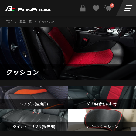
0
TOP
/
製品一覧
/
クッション
クッション
シングル(座席用)
ダブル(背もたれ付)
ツイン・トリプル(後席用)
サポートクッション