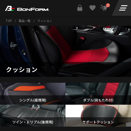
0
TOP
/
製品一覧
/
クッション
クッション
シングル(座席用)
ダブル(背もたれ付)
ツイン・トリプル(後席用)
サポートクッション