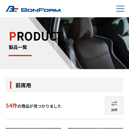
P
RODUCT
製品一覧
前席用
54件
の商品が見つかりました
20件