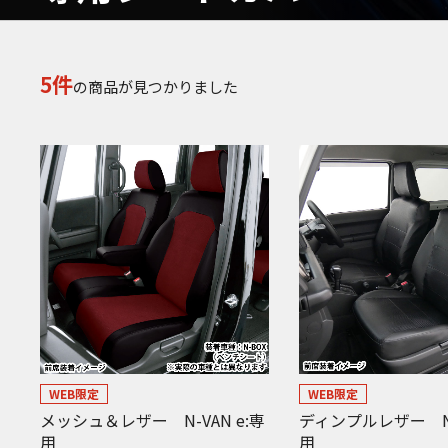
5件
の商品が見つかりました
WEB限定
WEB限定
メッシュ＆レザー N-VAN e:専
ディンプルレザー N-
用
用