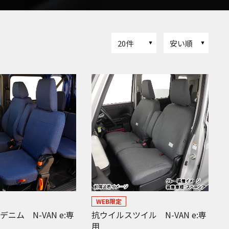
20件
安い順
WEB限定
ニム N-VAN e:専
抗ウイルスツイル N-VAN e:専
用