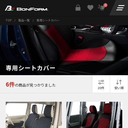
0
TOP
/
製品一覧
/
専用シートカバー
専用シートカバー
6件
の商品が見つかりました
20件
安い順