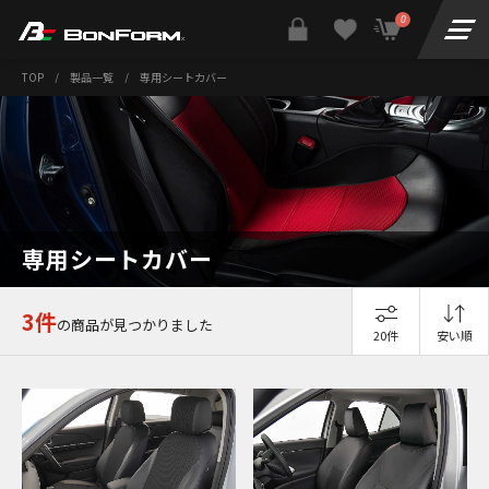
0
TOP
/
製品一覧
/
専用シートカバー
専用シートカバー
3件
の商品が見つかりました
20件
安い順