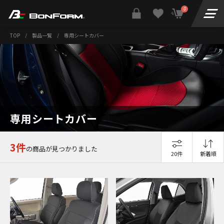
0
TOP
/
製品一覧
/
専用シートカバー
専用シートカバー
3件
の商品が見つかりました
20件
新着順