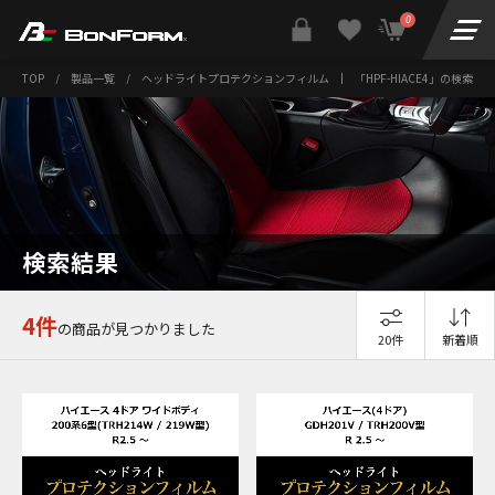
0
TOP
/
製品一覧
/
ヘッドライトプロテクションフィルム
|
「HPF-HIACE4」の検索結果
検索結果
4件
の商品が見つかりました
20件
新着順