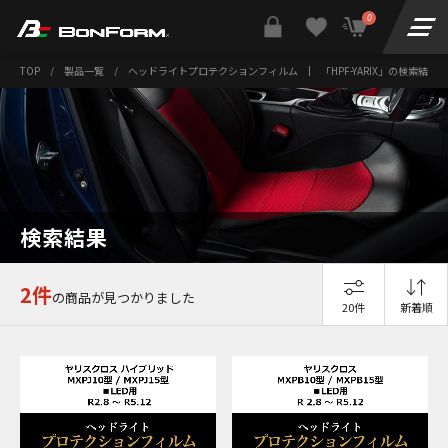
0
TOP
/
製品一覧
/
ヘッドライトプロテクションフィルム
|
「HPF-YARIX」の検索結果
検索結果
2件
の商品が見つかりました
20件
新着順