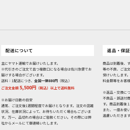
配送について
返品・保証
主にヤマト運輸でお届けいたします。
商品は到着後、
※代引きのご注文で且つ複数口になる場合は佐川急便でお
等の不良、ご注
届けする場合がございます。
受けいたします
送料：1配送につき、
全国一律880円
（税込）
料金額等をお客
5,500円
ご注文金額
（税込）以上で送料無料
※返品・交換に
不良品・誤送付
※お届け日数の目安
す。商品到着後
通常、ご注文後1週間程度でお届けとなります。注文の混雑
また、一度お使
状況、在庫状況によって、お待ちいただく場合もございま
遠慮いただきま
す。万一、品切れの場合はご容赦ください。その際には弊
社からメールにて御連絡いたします。