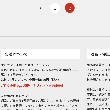
1
2
配送について
返品・保証
主にヤマト運輸でお届けいたします。
商品は到着後、
※代引きのご注文で且つ複数口になる場合は佐川急便でお
等の不良、ご注
届けする場合がございます。
受けいたします
送料：1配送につき、
全国一律880円
（税込）
料金額等をお客
5,500円
ご注文金額
（税込）以上で送料無料
※返品・交換に
不良品・誤送付
※お届け日数の目安
す。商品到着後
通常、ご注文後1週間程度でお届けとなります。注文の混雑
また、一度お使
状況、在庫状況によって、お待ちいただく場合もございま
遠慮いただきま