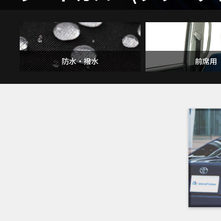
防水・撥水
前席用