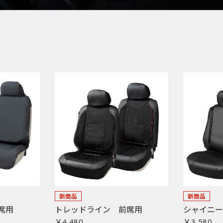
新商品
新商品
席用
トレッドライン 前席用
シャイニ
￥4,480
￥3,580