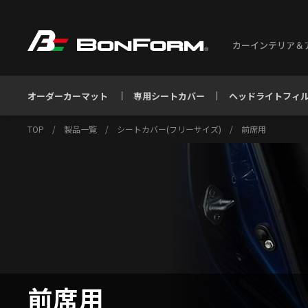
カーインテリア＆
オーダーカーマット
専用シートカバー
ヘッドライトフィ
TOP
/
製品一覧
/
シートカバー(フリーサイズ)
/
前席用
前席用