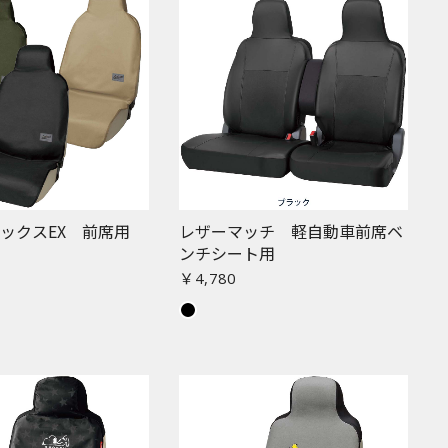
ックスEX 前席用
レザーマッチ 軽自動車前席ベ
ンチシート用
￥4,780