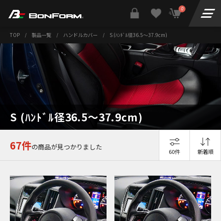
0
TOP
/
製品一覧
/
ハンドルカバー
/
S (ﾊﾝﾄﾞﾙ径36.5～37.9cm)
S (ﾊﾝﾄﾞﾙ径36.5～37.9cm)
67件
の商品が見つかりました
60件
新着順