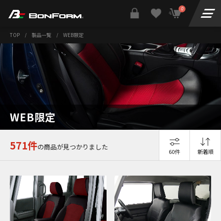
0
TOP
/
製品一覧
/
WEB限定
WEB限定
571件
の商品が見つかりました
60件
新着順