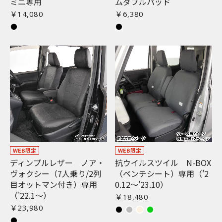
ミニ専用
ムダブルパッド
￥14,080
￥6,380
WEB限定
WEB限定
ディンプルレザー ノア・
抗ウイルスツイル N-BOX
ヴォクシー（7人乗り/2列
（ベンチシート）専用（'2
目オットマン付き）専用
0.12〜'23.10）
（'22.1〜）
￥18,480
￥23,980