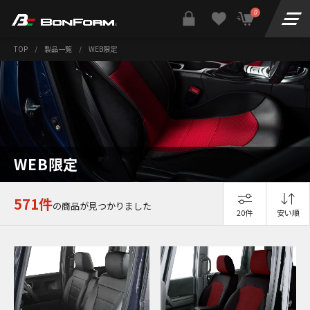
0
TOP
/
製品一覧
/
WEB限定
WEB限定
571件
の商品が見つかりました
20件
安い順