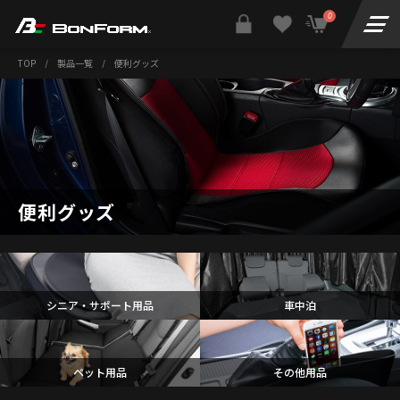
0
TOP
/
製品一覧
/
便利グッズ
便利グッズ
シニア・サポート用品
車中泊
ペット用品
その他用品