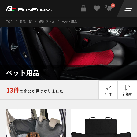
0
TOP
/
製品一覧
/
便利グッズ
/
ペット用品
ペット用品
13件
の商品が見つかりました
60件
新着順