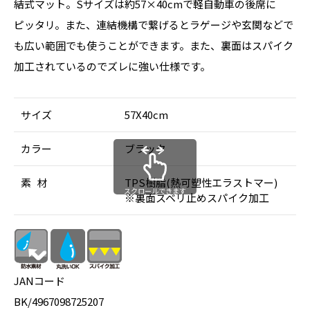
結式マット。Sサイズは約57×40cmで軽自動車の後席に
ピッタリ。また、連結機構で繋げるとラゲージや玄関などで
も広い範囲でも使うことができます。また、裏面はスパイク
加工されているのでズレに強い仕様です。
サイズ
57X40cm
カラー
ブラック
素 材
TPS樹脂(熱可塑性エラストマー)
スクロールできます
※裏面スベリ止めスパイク加工
JANコード
BK/4967098725207