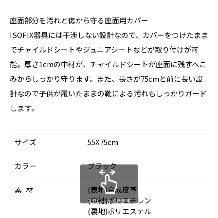
座面部分を汚れと傷から守る座面用カバー
ISOFIX器具には干渉しない設計なので、カバーをつけたまま
でチャイルドシートやジュニアシートなどが取り付けが可
能。厚さ1cmの中材が、チャイルドシートが座面に残すへこ
みからしっかり守ります。また、長さが75cmと前に長い設
計なので子供が履いたままの靴による汚れもしっかりガード
します。
サイズ
55X75cm
カラー
ブラック
素 材
(表地)合成皮革
(中材)ポリエチレン
スクロールできます
(裏地)ポリエステル