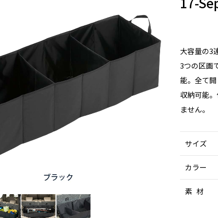
17-
大容量の3
3つの区画
能。全て開
収納可能。
ません。
サイズ
カラー
素 材