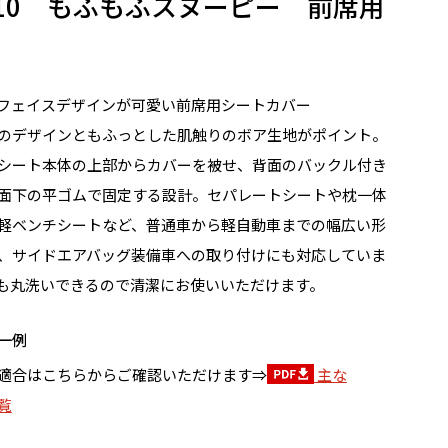
6-10 もふもふスヌーピー 前席用
フェイスデザインが可愛い前席用シートカバー
のデザインともふっとした肌触りのボア生地がポイント。
シート本体の上部からカバーを被せ、背面のバックル付き
面下の平ゴムで固定する設計。セパレートシートや枕一体
軽ベンチシートなど、普通車から軽自動車までの幅広い形
、サイドエアバッグ装備車への取り付けにも対応していま
も丸洗いできるので清潔にお使いいただけます。
一例
適合はこちらからご確認いただけます⇒
主な
覧