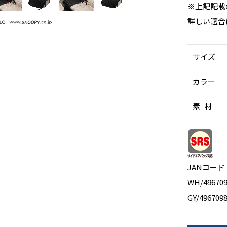
※上記記載
詳しい適合
サイズ
カラー
素 材
JANコード
WH/496709
GY/496709