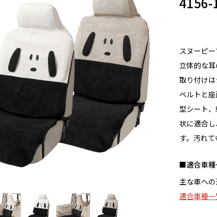
415
スヌーピー
立体的な耳
取り付けは
ベルトと座
型シート、
状に適合し
す。汚れて
適合車種
主な車への
適合車種一