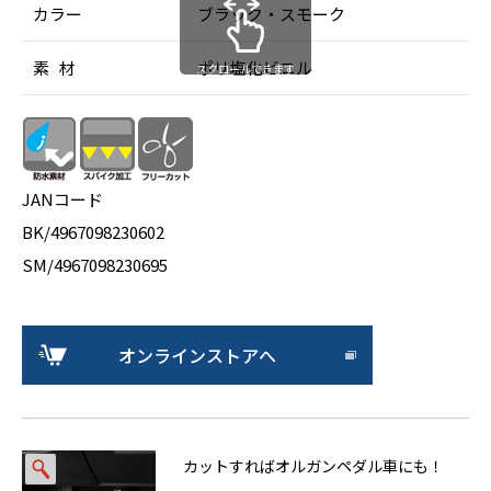
カラー
ブラック・スモーク
素 材
ポリ塩化ビニル
スクロールできます
JANコード
BK/4967098230602
SM/4967098230695
オンラインストアへ
カットすればオルガンペダル車にも！