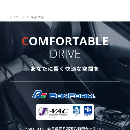
トップページ
製品情報
C
OMFORTABLE
DRIVE
あなたに響く快適な空間を
〒503-0115
岐阜県安八郡安八町南今ヶ渕640-1