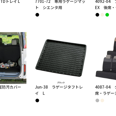
STDトレイ L
7701-72 専用ラゲージマッ
4092-0
ト シエンタ用
EX 後席
荷室防汚カバー
Jun-38 ラゲージタフトレ
4087-0
イ L
席・ラゲー