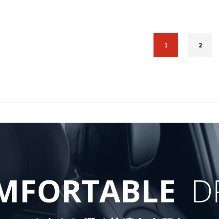
1
2
MFORTABLE
D