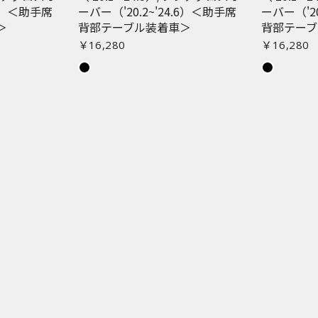
.6）＜助手席
ーバー（'20.2~'24.6）＜助手席
ーバー（'20
＞
背部テーブル装着車＞
背部テーブ
￥16,280
￥16,280
お買い物を続ける
カートへ進む