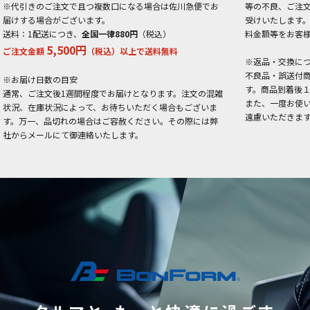
※代引きのご注文で且つ複数口になる場合は佐川急便でお
等の不良、ご注
届けする場合がございます。
受けいたします
送料：1配送につき、
全国一律880円
（税込）
料金額等をお客
5,500円
ご注文金額
（税込）以上で送料無料
※返品・交換に
不良品・誤送付
※お届け日数の目安
す。商品到着後
通常、ご注文後1週間程度でお届けとなります。注文の混雑
また、一度お使
状況、在庫状況によって、お待ちいただく場合もございま
遠慮いただきま
す。万一、品切れの場合はご容赦ください。その際には弊
社からメールにて御連絡いたします。