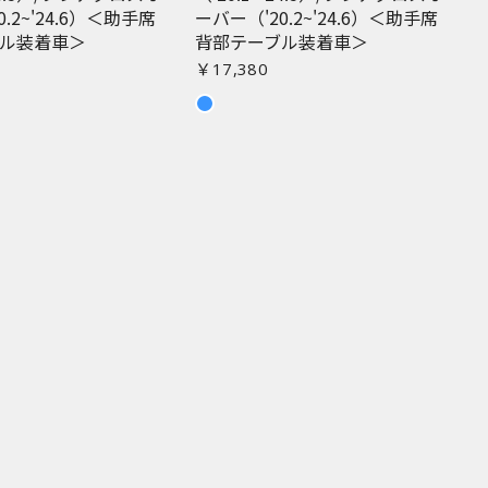
.2~'24.6）＜助手席
ーバー（'20.2~'24.6）＜助手席
ル装着車＞
背部テーブル装着車＞
￥17,380