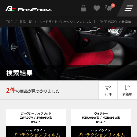
0
TOP
/
製品一覧
/
ヘッドライトプロテクションフィルム
|
「HPF-VOXY」の検索結果
検索結果
2件
の商品が見つかりました
20件
新着順