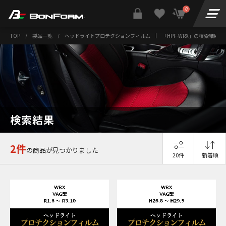
0
TOP
/
製品一覧
/
ヘッドライトプロテクションフィルム
|
「HPF-WRX」の検索結果
検索結果
2件
の商品が見つかりました
20件
新着順