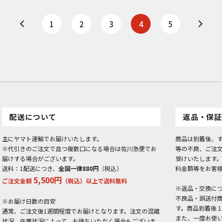
1
2
3
4
5
配送について
返品・保証
主にヤマト運輸でお届けいたします。
商品は到着後、
※代引きのご注文で且つ複数口になる場合は佐川急便でお
等の不良、ご注
届けする場合がございます。
受けいたします
送料：1配送につき、
全国一律880円
（税込）
料金額等をお客
5,500円
ご注文金額
（税込）以上で送料無料
※返品・交換に
不良品・誤送付
※お届け日数の目安
す。商品到着後
通常、ご注文後1週間程度でお届けとなります。注文の混雑
また、一度お使
状況、在庫状況によって、お待ちいただく場合もございま