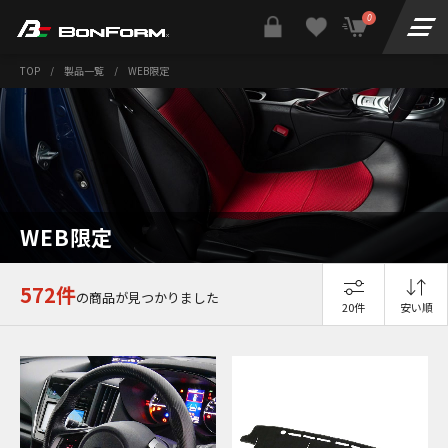
0
TOP
/
製品一覧
/
WEB限定
WEB限定
572件
の商品が見つかりました
20件
安い順