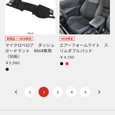
新商品
WEB限定
WEB限定
マイクロベロア ダッシュ
エアーフォームライト ス
ボードマット RAV4専用
リムダブルパッド
（50系）
￥4,180
￥3,980
1
2
3
4
5