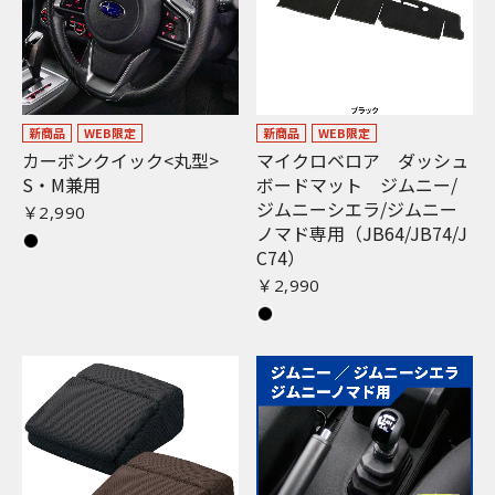
新商品
WEB限定
新商品
WEB限定
カーボンクイック<丸型>
マイクロベロア ダッシュ
S・M兼用
ボードマット ジムニー/
ジムニーシエラ/ジムニー
￥2,990
ノマド専用（JB64/JB74/J
C74）
￥2,990