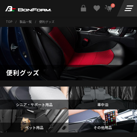
0
TOP
/
製品一覧
/
便利グッズ
便利グッズ
シニア・サポート用品
車中泊
ペット用品
その他用品