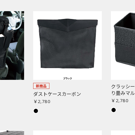
クラッシ
新商品
り畳みマ
ダストケースカーボン
￥2,780
￥2,780
お買い物を続ける
カートへ進む