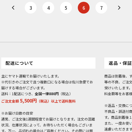
3
4
5
6
7
配送について
返品・保証
主にヤマト運輸でお届けいたします。
商品は到着後、
※代引きのご注文で且つ複数口になる場合は佐川急便でお
等の不良、ご注
届けする場合がございます。
受けいたします
送料：1配送につき、
全国一律880円
（税込）
料金額等をお客
5,500円
ご注文金額
（税込）以上で送料無料
※返品・交換に
不良品・誤送付
※お届け日数の目安
す。商品到着後
通常、ご注文後1週間程度でお届けとなります。注文の混雑
また、一度お使
状況、在庫状況によって、お待ちいただく場合もございま
遠慮いただきま
す。万一、品切れの場合はご容赦ください。その際には弊