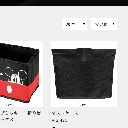
20件
安い順
ップミッキー 折り畳
ダストケース
ボックス
￥2,480