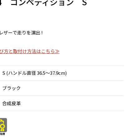
-54 コンペティション S
レザーで走りを演出 !
び方と取付け方法はこちら≫
S (ハンドル直径 36.5〜37.9cm)
ブラック
合成皮革