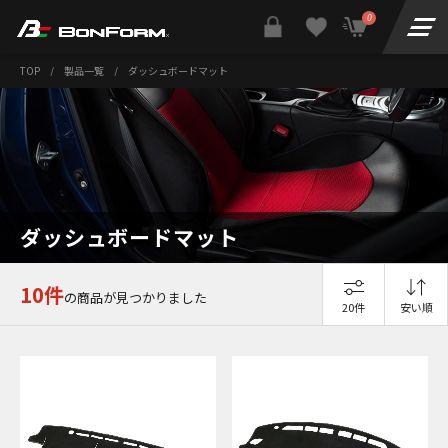
0
TOP
/
製品一覧
/
ダッシュボードマット
ダッシュボードマット
10件
の商品が見つかりました
20件
安い順