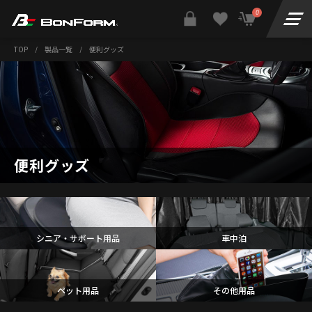
0
TOP
/
製品一覧
/
便利グッズ
便利グッズ
シニア・サポート用品
車中泊
ペット用品
その他用品