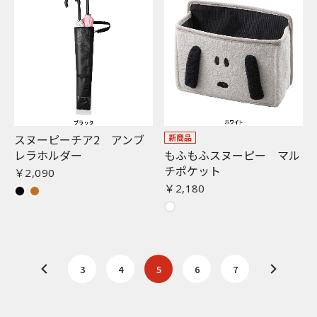
スヌーピーチア2 アンブ
新商品
レラホルダー
もふもふスヌーピー マル
チポケット
￥2,090
￥2,180
3
4
5
6
7