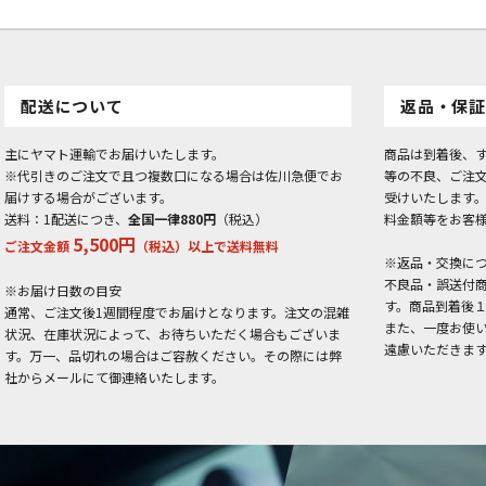
配送について
返品・保証
主にヤマト運輸でお届けいたします。
商品は到着後、
※代引きのご注文で且つ複数口になる場合は佐川急便でお
等の不良、ご注
届けする場合がございます。
受けいたします
送料：1配送につき、
全国一律880円
（税込）
料金額等をお客
5,500円
ご注文金額
（税込）以上で送料無料
※返品・交換に
不良品・誤送付
※お届け日数の目安
す。商品到着後
通常、ご注文後1週間程度でお届けとなります。注文の混雑
また、一度お使
状況、在庫状況によって、お待ちいただく場合もございま
遠慮いただきま
す。万一、品切れの場合はご容赦ください。その際には弊
社からメールにて御連絡いたします。