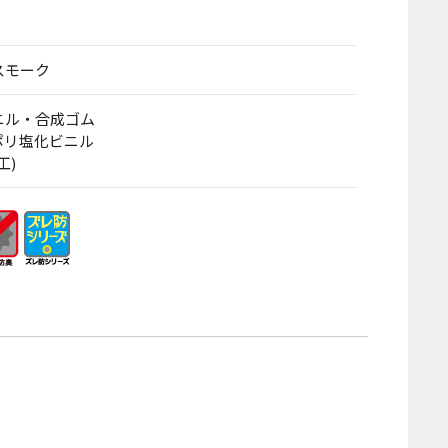
スモーク
ビニル・合成ゴム
 ポリ塩化ビニル
工)