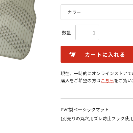
数量
カートに入れる
現在、一時的にオンラインストアで
購入をご希望の方は
こちら
をご覧い
PVC製ベーシックマット
(別売りの丸穴用ズレ防止フック使用