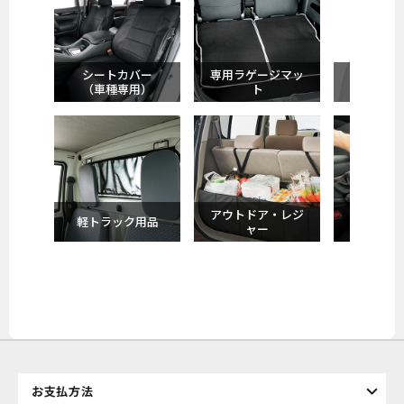
シートカバー
専用ラゲージマッ
サポート
（車種専用）
ト
ン
アウトドア・レジ
軽トラック用品
収納
ャー
お支払方法