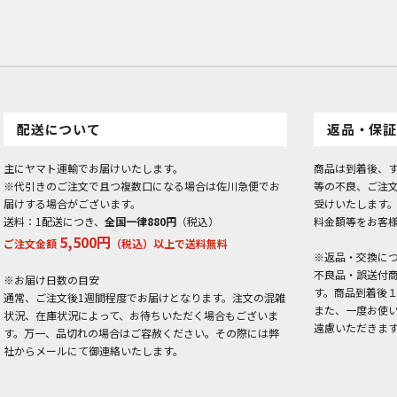
配送について
返品・保証
主にヤマト運輸でお届けいたします。
商品は到着後、
※代引きのご注文で且つ複数口になる場合は佐川急便でお
等の不良、ご注
届けする場合がございます。
受けいたします
送料：1配送につき、
全国一律880円
（税込）
料金額等をお客
5,500円
ご注文金額
（税込）以上で送料無料
※返品・交換に
不良品・誤送付
※お届け日数の目安
す。商品到着後
通常、ご注文後1週間程度でお届けとなります。注文の混雑
また、一度お使
状況、在庫状況によって、お待ちいただく場合もございま
遠慮いただきま
す。万一、品切れの場合はご容赦ください。その際には弊
社からメールにて御連絡いたします。