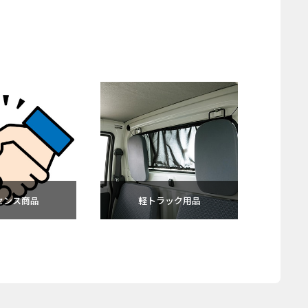
センス商品
軽トラック用品
アウ