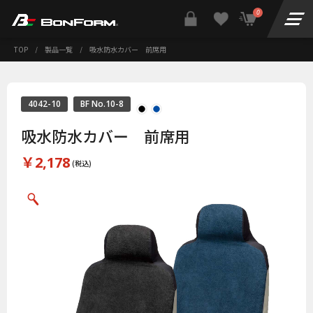
0
TOP
/
製品一覧
/
吸水防水カバー 前席用
4042-10
BF No.10-8
吸水防水カバー 前席用
￥2,178
(税込)