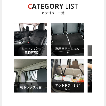
C
ATEGORY
LIST
カテゴリー一覧
シートカバー
専用ラゲージマッ
サポート
（車種専用）
ト
ン
アウトドア・レジ
軽トラック用品
収納
ャー