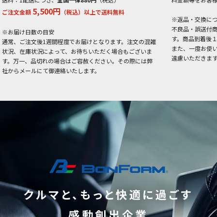
5,500円
ご注文金額
（税込）以上で送料無料
※返品・交換に
不良品・誤送付
※お届け日数の目安
す。商品到着後
通常、ご注文後1週間程度でお届けとなります。注文の混雑
また、一度お使
状況、在庫状況によって、お待ちいただく場合もございま
遠慮いただきま
す。万一、品切れの場合はご容赦ください。その際には弊
社からメールにて御連絡いたします。
クルマと、もっと快適に過ごす
感動創出企業