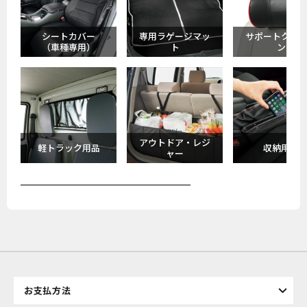
シートカバー
専用ラゲージマッ
サポートクッ
（車種専用）
ト
ン
アウトドア・レジ
軽トラック用品
収納用品
ャー
お支払方法