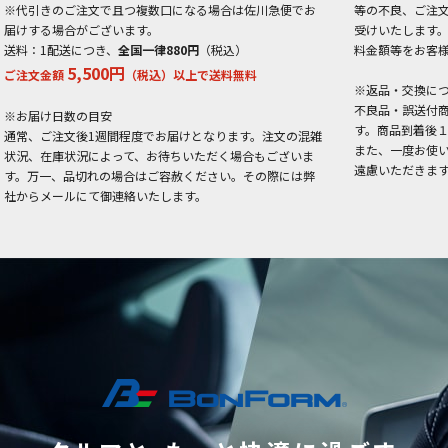
※代引きのご注文で且つ複数口になる場合は佐川急便でお
等の不良、ご注
届けする場合がございます。
受けいたします
送料：1配送につき、
全国一律880円
（税込）
料金額等をお客
5,500円
ご注文金額
（税込）以上で送料無料
※返品・交換に
不良品・誤送付
※お届け日数の目安
す。商品到着後
通常、ご注文後1週間程度でお届けとなります。注文の混雑
また、一度お使
状況、在庫状況によって、お待ちいただく場合もございま
遠慮いただきま
す。万一、品切れの場合はご容赦ください。その際には弊
社からメールにて御連絡いたします。