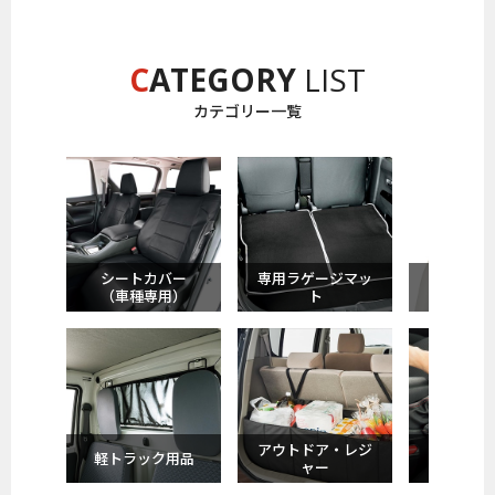
C
ATEGORY
LIST
カテゴリー一覧
シートカバー
専用ラゲージマッ
サポート
（車種専用）
ト
ン
アウトドア・レジ
軽トラック用品
収納
ャー