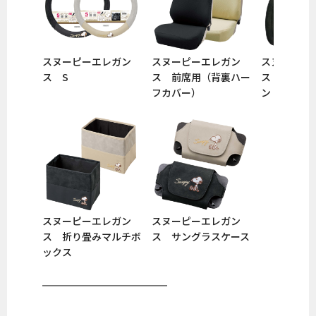
スヌーピーエレガン
スヌーピーエレガン
スヌーピー
ス S
ス 前席用（背裏ハー
ス シング
フカバー）
ン
スヌーピーエレガン
スヌーピーエレガン
ス 折り畳みマルチボ
ス サングラスケース
ックス