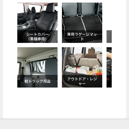
シートカバー
専用ラゲージマッ
サポート
（車種専用）
ト
ン
アウトドア・レジ
軽トラック用品
収納
ャー