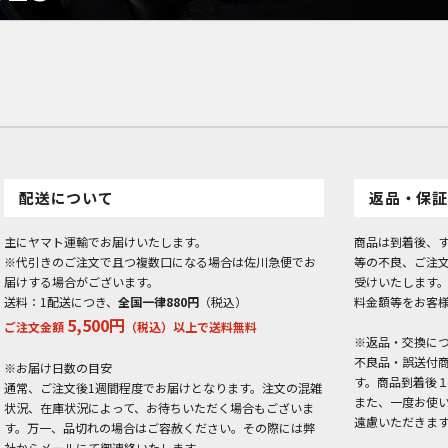
配送について
返品・保証
主にヤマト運輸でお届けいたします。
商品は到着後、
※代引きのご注文で且つ複数口になる場合は佐川急便でお
等の不良、ご注
届けする場合がございます。
受けいたします
送料：1配送につき、
全国一律880円
（税込）
料金額等をお客
5,500円
ご注文金額
（税込）以上で送料無料
※返品・交換に
不良品・誤送付
※お届け日数の目安
す。商品到着後
通常、ご注文後1週間程度でお届けとなります。注文の混雑
また、一度お使
状況、在庫状況によって、お待ちいただく場合もございま
遠慮いただきま
す。万一、品切れの場合はご容赦ください。その際には弊
社からメールにて御連絡いたします。