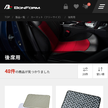
0
TOP
/
製品一覧
/
カーマット（フリーサイズ）
/
後席用
後席用
48件
の商品が見つかりました
20件
安い順