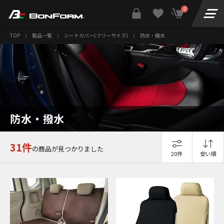
0
TOP
/
製品一覧
/
シートカバー(フリーサイズ)
/
防水・撥水
防水・撥水
31件
の商品が見つかりました
20件
安い順